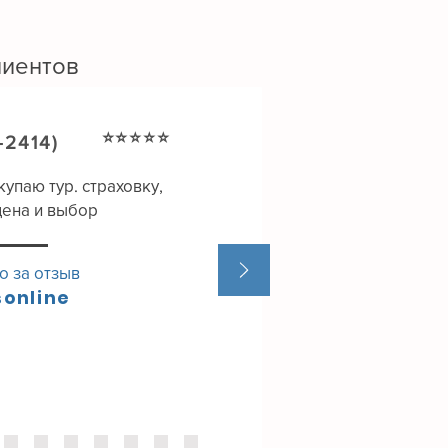
ян
ати
лиентов
вши
⭐⭐⭐⭐⭐
-2414)
упаю тур. страховку,
цена и выбор
о за отзыв
sonline