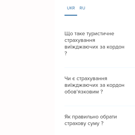
UKR
RU
Що таке туристичне
страхування
виїжджаючих за кордон
?
Це медичне страхування. Програм
страхування покриває: - Невідклад
Чи є страхування
медичну допомогу - Стаціонарне
виїжджаючих за кордон
лікування - Забезпечення
обов'язковим ?
необхідними медикаментами та
медичними матеріалами - Репатріац
Для отримання візи у більшість краї
останків Також деякі программи
нявність поліса медичного
Як правильно обрати
страхування покривають: -
страхування є обов'язковим
страхову суму ?
Амбулаторне лікування -
Стоматологічну допомогу -