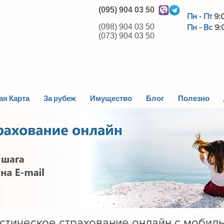
(095) 904 03 50
Пн - Пт
9:
(098) 904 03 50
Пн - Вс
9:0
(073) 904 03 50
ая Карта
За рубеж
Имущество
Блог
Полезно
стическое страхование онлайн с мобил