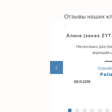
одну з країн, в'їзд в яку для громад
України можливий без оформлення
візи. Однак ми рекомендуємо подб
Отзывы наших к
про захист свого здоров'я оформи
поліс туристичного страхування.
Алина (заказ ZYT
Несколько раз пок
хорошая 
Спасиб
Poli
09.11.2019