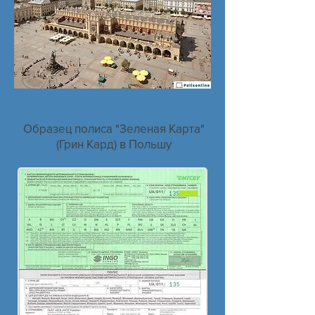
актуальна.
Заповніть дані в калькуляторі
на цій сторінці і відправте
заявку. Ми надішлемо Вам на
пошту проект поліса Також в
листі ми надішлемо посилання
на сайт Портмоне для оплати
на рахунок СК. Важливо: з
Образец полиса "Зеленая Карта"
метою безпеки оплата
(Грин Кард) в Польшу
здійснюється на рахунок
страхової компанії. Також Ви
можете оплатити рахунок за
реквізитами в особистому
кабінеті Приват 24 або в касі
банку. Після оплати ми
надішлемо Вам на e-mail
електронний поліс Зеленої
карти