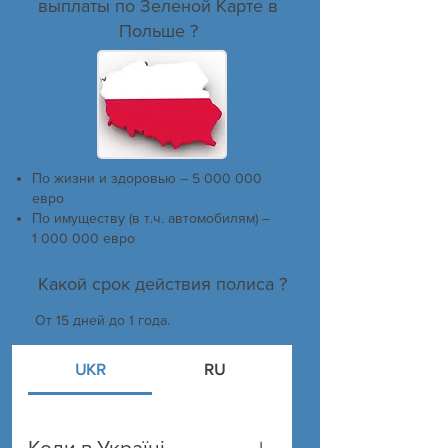
выплаты по Зеленой Карте в
Польше ?
По жизни и здоровью – 5 000 000
евро
По имуществу (в т.ч. автомобилям) –
1 000 000 евро
Какой срок действия полиса ?
От 15 дней до 1 года.
UKR
RU
Коли в Україні