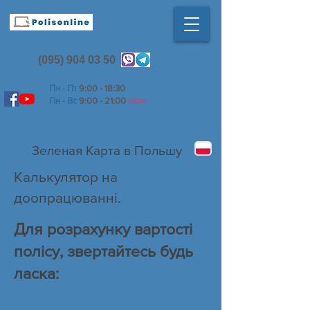
(095) 904 03 50
Пн - Пт
9:00 - 18:30
Пн - Вс
9:00 - 21:00
viber
Зеленая Карта в Польшу
Калькулятор на
доопрацюванні.
Для розрахунку вартості
полісу, звертайтесь будь
ласка: