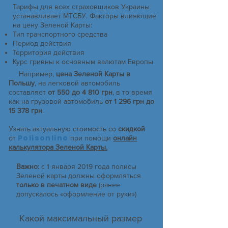
Тарифы для всех страховщиков Украины
устанавливает МТСБУ. Факторы влияющие
на цену Зеленой Карты:
Тип транспортного средства
Период действия
Территория действия
Курс гривны к основным валютам Европы
Например,
цена Зеленой Карты в
Польшу
, на легковой автомобиль
составляет
от 550 до 4 810 грн
, в то время
как на грузовой автомобиль
от 1 296 грн до
15 378 грн
.
Узнать актуальную стоимость со
скидкой
Polisonline
от
при помощи
онлайн
калькулятора Зеленой Карты.
Важно:
с 1 января 2019 года полисы
Зеленой карты должны оформляться
только в печатном виде
(ранее
допускалось «оформление от руки»)
Какой максимальный размер