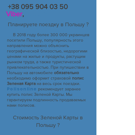
+38 095 904 03 50
Viber
,
Telegram
Планируете поездку в Польшу ?
В 2018 году более 300 000 украинцев
посетили Польшу, популярность этого
направления можно объяснить
географической близостью, недорогими
ценами на жилье и продукты, растущим
рынком труда, а также туристической
привлекательностью. При путишествии в
Польшу на автомобиле
обязательно
необходимо оформит страховой
полис
Зеленая Карта
на весь срок поездки.
Polisonline
рекомендует заранее
купить полис Зеленой Карты. Мы
гарантируем подлинность продаваемых
нами полисов.
Стоимость Зеленой Карты в
Польшу ?